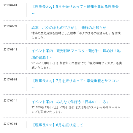
2017-09-01
【理事長blog】8月を振り返って～衆知を集める理事会
～
2017-08-29
絵本「ボクのまちの宝さがし」発行のお知らせ
地域の歴史資源を題材とした絵本「ボクのまちの宝さがし」を作成
しました。
2017-08-18
イベント案内「観光戦略フェスタ～繋がれ！煌めけ！地
域の資源！～」
2017年10月8日（日）加古川市民会館にて「観光戦略フェスタ」を実
施いたします。
2017-08-01
【理事長blog】7月を振り返って～率先垂範とサマコン
～
2017-07-14
イベント案内「みんなで学ぼう！日本のこころ」
2017年9月23日（土）･24日（日）に1泊2日のスペシャルサマーキャ
ンプを実施いたします。
2017-07-01
【理事長blog】6月を振り返って