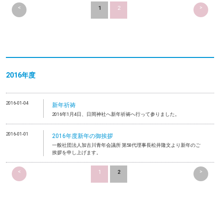
<
>
1
2
2016年度
2016-01-04
新年祈祷
2016年1月4日、日岡神社へ新年祈祷へ行って参りました。
2016-01-01
2016年度新年の御挨拶
一般社団法人加古川青年会議所 第58代理事長松井隆文より新年のご
挨拶を申し上げます。
<
>
1
2