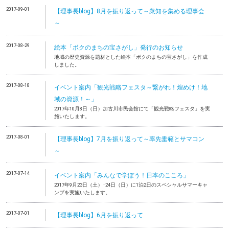
2017-09-01
【理事長blog】8月を振り返って～衆知を集める理事会
～
2017-08-29
絵本「ボクのまちの宝さがし」発行のお知らせ
地域の歴史資源を題材とした絵本「ボクのまちの宝さがし」を作成
しました。
2017-08-18
イベント案内「観光戦略フェスタ～繋がれ！煌めけ！地
域の資源！～」
2017年10月8日（日）加古川市民会館にて「観光戦略フェスタ」を実
施いたします。
2017-08-01
【理事長blog】7月を振り返って～率先垂範とサマコン
～
2017-07-14
イベント案内「みんなで学ぼう！日本のこころ」
2017年9月23日（土）･24日（日）に1泊2日のスペシャルサマーキャ
ンプを実施いたします。
2017-07-01
【理事長blog】6月を振り返って