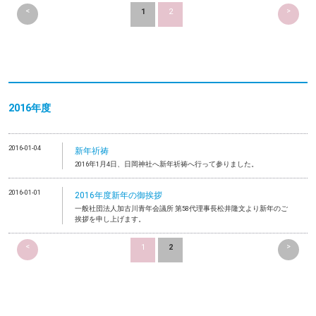
<
>
1
2
2016年度
2016-01-04
新年祈祷
2016年1月4日、日岡神社へ新年祈祷へ行って参りました。
2016-01-01
2016年度新年の御挨拶
一般社団法人加古川青年会議所 第58代理事長松井隆文より新年のご
挨拶を申し上げます。
<
>
1
2