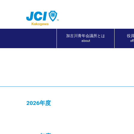
加古川青年会議所とは
役
about
of
2026年度