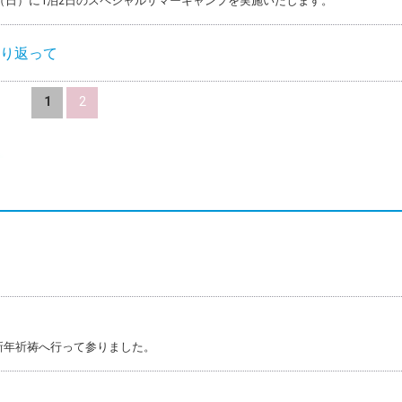
24日（日）に1泊2日のスペシャルサマーキャンプを実施いたします。
振り返って
1
2
へ新年祈祷へ行って参りました。