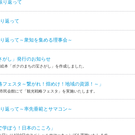
を振り返って
振り返って
を振り返って～衆知を集める理事会～
さがし」発行のお知らせ
た絵本「ボクのまちの宝さがし」を作成しました。
略フェスタ～繋がれ！煌めけ！地域の資源！～」
古川市民会館にて「観光戦略フェスタ」を実施いたします。
を振り返って～率先垂範とサマコン～
で学ぼう！日本のこころ」