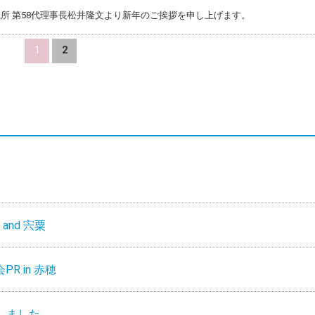
所 第58代理事長松井隆文より新年のご挨拶を申し上げます。
1
2
and 宍粟
R in 赤穂
しました